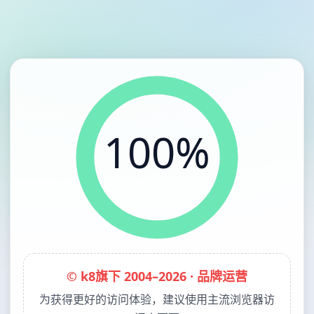
100%
© k8旗下 2004–2026 · 品牌运营
为获得更好的访问体验，建议使用主流浏览器访